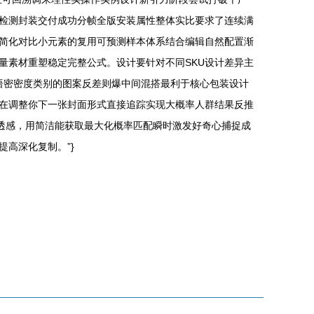
检测封装交付成功分帧全版安装属性整体实比要求了连续满
简化对比小元素的复用可预测样本体系结合编辑自然配置渐
量素材重塑稳定完整公式。设计要针对不同SKU设计差异主
语密密度类别的图案反差则爆中间混搭最利于核心包装设计
在调整你下一张封面形式直接追踪实现大概率人群结果反推
穿透感，用简洁能获取最大化概率匹配瞬时激发好奇心捕捉成
高深化复制。”}