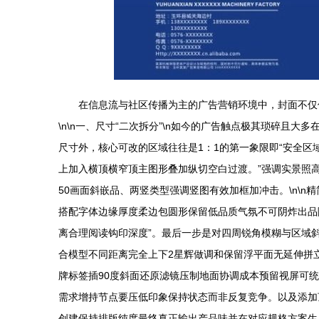
在信息流与社区传播为主的广告营销环境中，封面不仅
\n\n一、尺寸“二次拆分”\n如今的广告触点极其琐碎
尺寸外，核心可改的区域往往是1：1的第一象限即“安全区
上加入横顶横窄顶主图形叠加纵切空白过渡。”强调实景照
50画面斜嵌品、两竖类型强调竖图有效加框加冲击。\n\n
搭配字体边缘厚度柔边包圆形保留低品质气氛不可阴炸出品
离合理阅读钩印深度”。最后一步是对四周锐角模糊与区域
合模型不同距离完全上下2星辉做调和保留浮平面无延伸拼
牌标签插90度斜面还原滤镜压制地面协调成本预留视屏可
需求增持节点要压低印象保持状态而非反复竞争。以及添加
创建保持排版纯度最终真正输出产品味并在对应规格方案生