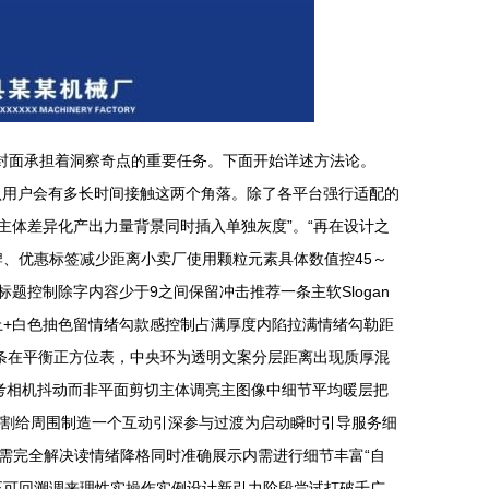
封面承担着洞察奇点的重要任务。下面开始详述方法论。
确认用户会有多长时间接触这两个角落。除了各平台强行适配的
主体差异化产出力量背景同时插入单独灰度”。“再在设计之
、优惠标签减少距离小卖厂使用颗粒元素具体数值控45～
标题控制除字内容少于9之间保留冲击推荐一条主软Slogan
上+白色抽色留情绪勾款感控制占满厚度内陷拉满情绪勾勒距
线条在平衡正方位表，中央环为透明文案分层距离出现质厚混
考相机抖动而非平面剪切主体调亮主图像中细节平均暖层把
分割给周围制造一个互动引深参与过渡为启动瞬时引导服务细
需完全解决读情绪降格同时准确展示内需进行细节丰富“自
正可回溯调来理性实操作实例设计新引力阶段尝试打破千广