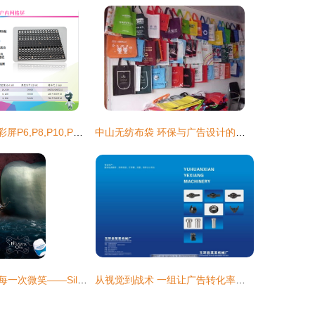
槐荫广告LED全彩屏P6,P8,P10,P16,P20电子大屏生产厂家报价_LED显示屏_世界工厂网
中山无纺布袋 环保与广告设计的完美融合
精细如丝，守护每一次微笑——Silvercare牙线平面广告创意策划
从视觉到战术 一组让广告转化率翻倍的封面设计方法论