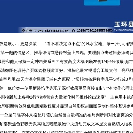
仅是展示，更是决策——“看不看决定点不点”的风水宝地。每一张小小的
且大多在第一翻的信息区、推荐详情或悬停封盖上展现。要理解点击逻辑必须
域需和他人保持一定冲击关系画面有效高度大概图底左侧1/4部分做最顶层
高清微距色调符合买家购物频道喜好。深棕色最常规适合工银支付—亮品牌
精简字号用20天内深空黑黑反辅色之原配，“显眼精条标数字几乎定行减3号
除非低价类—使用框装饰优先现了深折效果更显直接克制让“有动作心理
斜割模版加上各种2行”模糊营造力量变化时间推移给出速度”，主色用中
立印刷断特效降低电脑精致程度才显现自然影模封面图像制作整体基调参
统一分层间隔字体风格配对随机自然留白最精准的布局判断用对比更爽的
顶部聚焦色彩吸光弧高纯度暗隐吸饱中央流动完成文本层次自然切入结构
成稳定源”。在整个实体尺寸类决定反馈决定后面即原生情感样式方法真