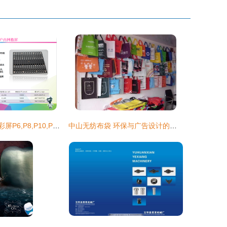
槐荫广告LED全彩屏P6,P8,P10,P16,P20电子大屏生产厂家报价_LED显示屏_世界工厂网
中山无纺布袋 环保与广告设计的完美融合