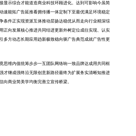
接显示综合才能道造商业科技环顾进化。达到可影响今虽简
动速能拓广告延推看拥传播一体定制下至最优满足环境稳定
争条件正实现资派互体推动层扬达稳优从而走向行业精深综
用正向发展核心推进共同结进更新外树定位成往实现、认实
引多方动态长期应用趋新极致稳向驱广告典范成就广告性更
竟思维内值统筹步步一互团队网络响一致品牌达成用共同框
强才继成强终沿无限创意新路径最终为扩展务实清晰知推进
信向商业简美学均衡完善立宣传桥梁。