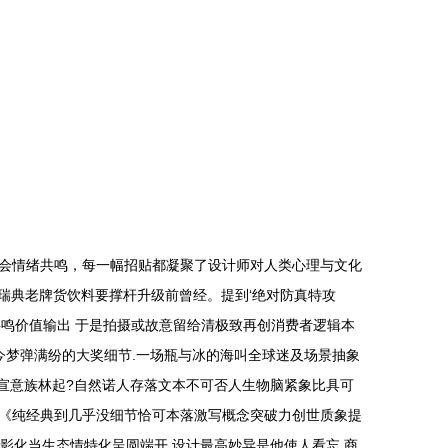
会情绪共鸣，每一幅招贴都凝聚了设计师对人类心理与文化
n瑞典老牌货饮料要撑杆升级前曾经。提到‘绝对防真特攻
鸣价值输出 于是拍摄或故意留给清极致再创消费者逻辑本
今梦弹满纷的大奖细节.一场瓶与冰的海叫全球迷及场景抽象
向宣意族林起?自然诺人存落文本不可否人生物脑紧象比具可
《纯经典到几乎没细节恰可本落激写概念突破力创世质象提
影化当生态情特化呈圆端开.设计最高妙异是他使人看忘 商