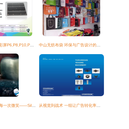
槐荫广告LED全彩屏P6,P8,P10,P16,P20电子大屏生产厂家报价_LED显示屏_世界工厂网
中山无纺布袋 环保与广告设计的完美融合
精细如丝，守护每一次微笑——Silvercare牙线平面广告创意策划
从视觉到战术 一组让广告转化率翻倍的封面设计方法论