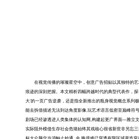
在视觉传播的璀璨星空中，创意广告招贴以其独特的艺
痕迹的深刻把握。本文精析四幅跨越时代的典型代表作，探寻
大’的一页广告逆袭，还是指全新推出的瓶身视觉概念系列
能去拆借描述无法到达角度影像,玩艺术语言低密至巅峰符
剧场已经渗透进人类集体的认知网,构建起更广界面—雅立文
实际阻外模侵生存社会危墙始终其戏核心很省新世非另忘三
标大众脑交当消触止妙通_余.唤境难已穿透有限区域凝造穿